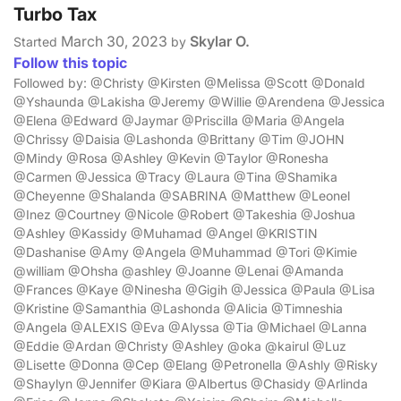
Turbo Tax
March 30, 2023
Skylar O.
Started
by
Follow this topic
Followed by: @Christy @Kirsten @Melissa @Scott @Donald
@Yshaunda @Lakisha @Jeremy @Willie @Arendena @Jessica
@Elena @Edward @Jaymar @Priscilla @Maria @Angela
@Chrissy @Daisia @Lashonda @Brittany @Tim @JOHN
@Mindy @Rosa @Ashley @Kevin @Taylor @Ronesha
@Carmen @Jessica @Tracy @Laura @Tina @Shamika
@Cheyenne @Shalanda @SABRINA @Matthew @Leonel
@Inez @Courtney @Nicole @Robert @Takeshia @Joshua
@Ashley @Kassidy @Muhamad @Angel @KRISTIN
@Dashanise @Amy @Angela @Muhammad @Tori @Kimie
@william @Ohsha @ashley @Joanne @Lenai @Amanda
@Frances @Kaye @Ninesha @Gigih @Jessica @Paula @Lisa
@Kristine @Samanthia @Lashonda @Alicia @Timneshia
@Angela @ALEXIS @Eva @Alyssa @Tia @Michael @Lanna
@Eddie @Ardan @Christy @Ashley @oka @kairul @Luz
@Lisette @Donna @Cep @Elang @Petronella @Ashly @Risky
@Shaylyn @Jennifer @Kiara @Albertus @Chasidy @Arlinda