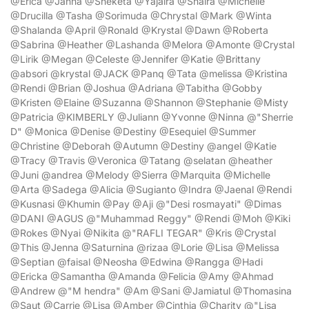
@Erica @Janna @Sheketa @Yajaira @Shaira @Michelle
@Drucilla @Tasha @Sorimuda @Chrystal @Mark @Winta
@Shalanda @April @Ronald @Krystal @Dawn @Roberta
@Sabrina @Heather @Lashanda @Melora @Amonte @Crystal
@Lirik @Megan @Celeste @Jennifer @Katie @Brittany
@absori @krystal @JACK @Panq @Tata @melissa @Kristina
@Rendi @Brian @Joshua @Adriana @Tabitha @Gobby
@Kristen @Elaine @Suzanna @Shannon @Stephanie @Misty
@Patricia @KIMBERLY @Juliann @Yvonne @Ninna @"Sherrie
D" @Monica @Denise @Destiny @Esequiel @Summer
@Christine @Deborah @Autumn @Destiny @angel @Katie
@Tracy @Travis @Veronica @Tatang @selatan @heather
@Juni @andrea @Melody @Sierra @Marquita @Michelle
@Arta @Sadega @Alicia @Sugianto @Indra @Jaenal @Rendi
@Kusnasi @Khumin @Pay @Aji @"Desi rosmayati" @Dimas
@DANI @AGUS @"Muhammad Reggy" @Rendi @Moh @Kiki
@Rokes @Nyai @Nikita @"RAFLI TEGAR" @Kris @Crystal
@This @Jenna @Saturnina @rizaa @Lorie @Lisa @Melissa
@Septian @faisal @Neosha @Edwina @Rangga @Hadi
@Ericka @Samantha @Amanda @Felicia @Amy @Ahmad
@Andrew @"M hendra" @Am @Sani @Jamiatul @Thomasina
@Saut @Carrie @Lisa @Amber @Cinthia @Charity @"Lisa