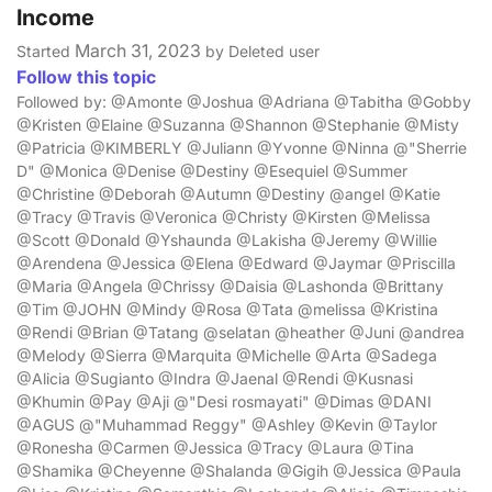
Income
March 31, 2023
Started
by Deleted user
Follow this topic
Followed by: @Amonte @Joshua @Adriana @Tabitha @Gobby
@Kristen @Elaine @Suzanna @Shannon @Stephanie @Misty
@Patricia @KIMBERLY @Juliann @Yvonne @Ninna @"Sherrie
D" @Monica @Denise @Destiny @Esequiel @Summer
@Christine @Deborah @Autumn @Destiny @angel @Katie
@Tracy @Travis @Veronica @Christy @Kirsten @Melissa
@Scott @Donald @Yshaunda @Lakisha @Jeremy @Willie
@Arendena @Jessica @Elena @Edward @Jaymar @Priscilla
@Maria @Angela @Chrissy @Daisia @Lashonda @Brittany
@Tim @JOHN @Mindy @Rosa @Tata @melissa @Kristina
@Rendi @Brian @Tatang @selatan @heather @Juni @andrea
@Melody @Sierra @Marquita @Michelle @Arta @Sadega
@Alicia @Sugianto @Indra @Jaenal @Rendi @Kusnasi
@Khumin @Pay @Aji @"Desi rosmayati" @Dimas @DANI
@AGUS @"Muhammad Reggy" @Ashley @Kevin @Taylor
@Ronesha @Carmen @Jessica @Tracy @Laura @Tina
@Shamika @Cheyenne @Shalanda @Gigih @Jessica @Paula