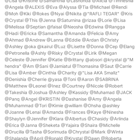
@Lisa @Kristine @Samanthia @Lashonda @Alicia @Timneshia
@Angela @ALEXIS @Eva @Alyssa @Tia @Michael @Rendi
@Moh @Kiki @Rokes @Nyai @Nikita @"RAFLI TEGAR" @Kris
@Crystal @This @Jenna @Saturnina @rizaa @Lorie @Lisa
@Melissa @Septian @faisal @Neosha @Edwina @Rangga
@Hadi @Ericka @Samantha @Amanda @Felicia @Amy
@Ahmad @Andrew @Lanna @Eddie @Ardan @Christy
@Ashley @oka @kairul @Luz @Lisette @Donna @Cep @Elang
@Petronella @Ashly @Risky @Crystal @Lirik @Megan
@Celeste @Jennifer @Katie @Brittany @absori @krystal @"M
hendra" @Am @Sani @Jamiatul @Thomasina @Saut @Carrie
@Lisa @Amber @Cinthia @Charity @"Lisa AKA Smallz"
@Denishia @Cherrie @yasa @Toni @Aaron @SABRINA
@Matthew @Leonel @Inez @Courtney @Nicole @Robert
@Takeshia @Joshua @Ashley @Kassidy @Muhamad @JACK
@Panq @Angel @KRISTIN @Dashanise @Amy @Angela
@Muhammad @Tori @Kimie @william @Ohsha @ashley
@Joanne @Lenai @Amanda @Frances @Kaye @Ninesha
@Shaylyn @Jennifer @Kiara @Albertus @Chasidy @Arlinda
@Erica @Janna @Sheketa @Yajaira @Shaira @Michelle
@Drucilla @Tasha @Sorimuda @Chrystal @Mark @Winta
@Shalanda @April @Ronald @Krystal @Dawn @Roberta