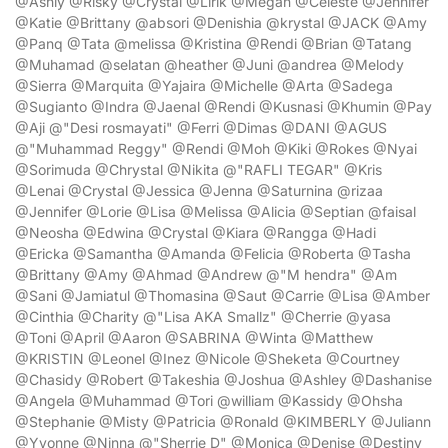
@Ashly @Risky @Crystal @Lirik @Megan @Celeste @Jennifer
@Katie @Brittany @absori @Denishia @krystal @JACK @Amy
@Panq @Tata @melissa @Kristina @Rendi @Brian @Tatang
@Muhamad @selatan @heather @Juni @andrea @Melody
@Sierra @Marquita @Yajaira @Michelle @Arta @Sadega
@Sugianto @Indra @Jaenal @Rendi @Kusnasi @Khumin @Pay
@Aji @"Desi rosmayati" @Ferri @Dimas @DANI @AGUS
@"Muhammad Reggy" @Rendi @Moh @Kiki @Rokes @Nyai
@Sorimuda @Chrystal @Nikita @"RAFLI TEGAR" @Kris
@Lenai @Crystal @Jessica @Jenna @Saturnina @rizaa
@Jennifer @Lorie @Lisa @Melissa @Alicia @Septian @faisal
@Neosha @Edwina @Crystal @Kiara @Rangga @Hadi
@Ericka @Samantha @Amanda @Felicia @Roberta @Tasha
@Brittany @Amy @Ahmad @Andrew @"M hendra" @Am
@Sani @Jamiatul @Thomasina @Saut @Carrie @Lisa @Amber
@Cinthia @Charity @"Lisa AKA Smallz" @Cherrie @yasa
@Toni @April @Aaron @SABRINA @Winta @Matthew
@KRISTIN @Leonel @Inez @Nicole @Sheketa @Courtney
@Chasidy @Robert @Takeshia @Joshua @Ashley @Dashanise
@Angela @Muhammad @Tori @william @Kassidy @Ohsha
@Stephanie @Misty @Patricia @Ronald @KIMBERLY @Juliann
@Yvonne @Ninna @"Sherrie D" @Monica @Denise @Destiny