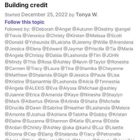
Building credit
December 25, 2022
Tonya W.
Started
by
Follow this topic
Followed by: @Deborah @Angel @Autumn @Destiny @angel
@Travis @Veronica @Christy @Kirsten @Melissa @Scott
@Donald @Yshaunda @Lakisha @Jeremy @Willie @Arendena
@Jessica @Elena @Edward @Jaymar @Priscilla @Tia @Maria
@Angela @Chrissy @Daisia @Lashonda @Tim @JOHN
@Mindy @This @Rosa @Ashley @Kevin @Taylor @Ronesha
@Carmen @Tracy @Laura @Tina @Shamika @Cheyenne
@Matthew @Shalanda @Gigih @Jessica @Paula @Lisa
@Kristine @Samanthia @Lashonda @Alicia @Timneshia
@Angela @ALEXIS @Eva @Alyssa @Michael @ashley
@Joanne @Erica @Amanda @Kaye @Ninesha @Shaylyn
@Mark @Albertus @Kimie @Arlinda @Shaira @Michelle
@Drucilla @Dawn @Sabrina @Heather @Lashanda @Melora
@Amonte @Joshua @Adriana @Tabitha @Gobby @Kristen
@Elaine @Suzanna @Shannon @Katie @Lanna @Eddie
@Ardan @Christy @Ashley @oka @kairul @Luz @Lisette
@Donna @Cep @Elang @Shalanda @Tracy @Petronella