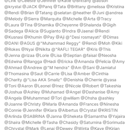
@Lirik @Celeste @Jennifer @Katie @Brittany @absori
@krystal @JACK @Panq @Tata @Brittany @melissa @Kristina
@Rendi @Brian @Tatang @selatan @heather @Juni @andrea
@Melody @Sierra @Marquita @Michelle @Arta @Tracy
@Laura @Tina @Shamika @Cheyenne @Shalanda @Gigih
@Sadega @Alicia @Sugianto @Indra @Jaenal @Rendi
@Kusnasi @Khumin @Pay @Aji @"Desi rosmayati" @Dimas
@DANI @AGUS @"Muhammad Reggy" @Rendi @Moh @Kiki
@Rokes @Nyai @Nikita @"RAFLI TEGAR" @Kris @This
@Jenna @rizaa @Lorie @Lisa @Septian @faisal @Neosha
@Edwina @Rangga @Hadi @Ericka @Amanda @Felicia @Amy
@Ahmad @Andrew @"M hendra" @Am @Sani @Jamiatul
@Thomasina @Saut @Carrie @Lisa @Amber @Cinthia
@Charity @"Lisa AKA Smallz" @Denishia @Cherrie @yasa
@Toni @Aaron @Leonel @Inez @Nicole @Robert @Takeshia
@Joshua @Ashley @Muhamad @Angel @Dashanise @Amy
@Angela @Muhammad @Tori @william @Ohsha @ashley
@Joanne @Christy @Marla @Amanda @Frances @Ninesha
@Connie @Jennifer @Kiara @Albertus @Crystal @KRISTIN
@Arlinda @SABRINA @Janna @Sheketa @Samantha @Yajaira
@Shaira @Michelle @Tasha @Chasidy @Saturnina @Sorimuda
@Chrystal @Mark @Lenai @Dewey @Winta @Kaye @Kirian