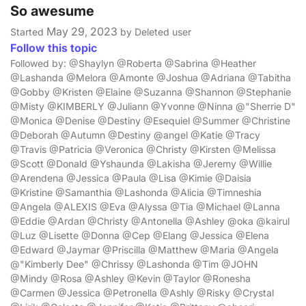
So awesume
May 29, 2023
Started
by Deleted user
Follow this topic
Followed by: @Shaylyn @Roberta @Sabrina @Heather
@Lashanda @Melora @Amonte @Joshua @Adriana @Tabitha
@Gobby @Kristen @Elaine @Suzanna @Shannon @Stephanie
@Misty @KIMBERLY @Juliann @Yvonne @Ninna @"Sherrie D"
@Monica @Denise @Destiny @Esequiel @Summer @Christine
@Deborah @Autumn @Destiny @angel @Katie @Tracy
@Travis @Patricia @Veronica @Christy @Kirsten @Melissa
@Scott @Donald @Yshaunda @Lakisha @Jeremy @Willie
@Arendena @Jessica @Paula @Lisa @Kimie @Daisia
@Kristine @Samanthia @Lashonda @Alicia @Timneshia
@Angela @ALEXIS @Eva @Alyssa @Tia @Michael @Lanna
@Eddie @Ardan @Christy @Antonella @Ashley @oka @kairul
@Luz @Lisette @Donna @Cep @Elang @Jessica @Elena
@Edward @Jaymar @Priscilla @Matthew @Maria @Angela
@"Kimberly Dee" @Chrissy @Lashonda @Tim @JOHN
@Mindy @Rosa @Ashley @Kevin @Taylor @Ronesha
@Carmen @Jessica @Petronella @Ashly @Risky @Crystal